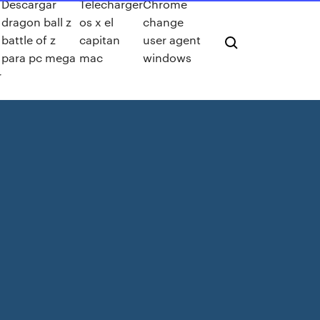
Descargar
Telecharger
Chrome
dragon ball z
os x el
change
battle of z
capitan
user agent
para pc mega
mac
windows
r