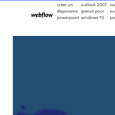
créer un
outlook 2007
ca
diaporama
gratuit pour
su
powerpoint
windows 10
po