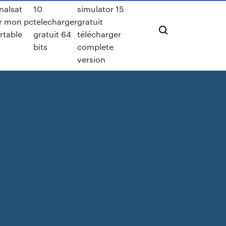
nalsat
10
simulator 15
r mon pc
telecharger
gratuit
rtable
gratuit 64
télécharger
bits
complete
version