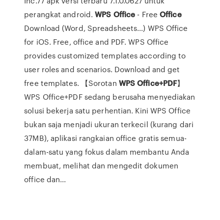
Inc.77 apk versi terbaru 7.1.0.0627 untuk
perangkat android.
WPS
Office
- Free
Office
Download (Word, Spreadsheets...) WPS Office
for iOS. Free, office and PDF. WPS Office
provides customized templates according to
user roles and scenarios. Download and get
free templates. 【Sorotan
WPS
Office+PDF
】
WPS Office+PDF sedang berusaha menyediakan
solusi bekerja satu perhentian. Kini WPS Office
bukan saja menjadi ukuran terkecil (kurang dari
37MB), aplikasi rangkaian office gratis semua-
dalam-satu yang fokus dalam membantu Anda
membuat, melihat dan mengedit dokumen
office dan...