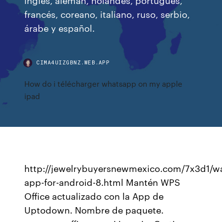
francés, coreano, italiano, ruso, serbio,
árabe y español.
CIMA4UIZGBNZ.WEB.APP
How do i télécharger whatsapp on my apple
ipad
http://jewelrybuyersnewmexico.com/7x3d1/w
app-for-android-8.html Mantén WPS
Office actualizado con la App de
Uptodown. Nombre de paquete.