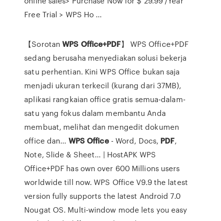
online sales> Purchase Now for $ 29.99 /Year
Free Trial > WPS Ho ...
【Sorotan
WPS
Office+PDF
】 WPS Office+PDF
sedang berusaha menyediakan solusi bekerja
satu perhentian. Kini WPS Office bukan saja
menjadi ukuran terkecil (kurang dari 37MB),
aplikasi rangkaian office gratis semua-dalam-
satu yang fokus dalam membantu Anda
membuat, melihat dan mengedit dokumen
office dan...
WPS
Office
- Word, Docs,
PDF
,
Note, Slide & Sheet... | HostAPK WPS
Office+PDF has own over 600 Millions users
worldwide till now. WPS Office V9.9 the latest
version fully supports the latest Android 7.0
Nougat OS. Multi-window mode lets you easy