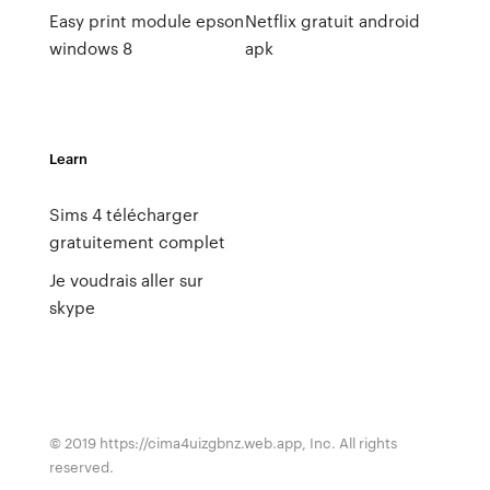
Easy print module epson
Netflix gratuit android
windows 8
apk
Learn
Sims 4 télécharger
gratuitement complet
Je voudrais aller sur
skype
© 2019 https://cima4uizgbnz.web.app, Inc. All rights
reserved.